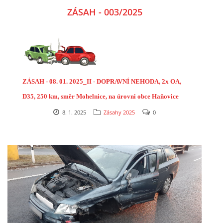
ZÁSAH - 003/2025
ZÁSAH - 08. 01. 2025_II - DOPRAVNÍ NEHODA, 2x OA,
D35, 250 km, směr Mohelnice, na úrovni obce Haňovice
8. 1. 2025
Zásahy 2025
0