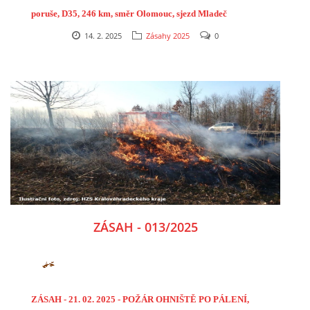
poruše, D35, 246 km, směr Olomouc, sjezd Mladeč
14. 2. 2025
Zásahy 2025
0
ZÁSAH - 013/2025
ZÁSAH - 21. 02. 2025 - POŽÁR OHNIŠTĚ PO PÁLENÍ,