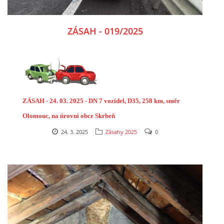
ZÁSAH - 019/2025
ZÁSAH - 24. 03. 2025 - DN 7 vozidel, D35, 258 km, směr
Olomouc, na úrovni obce Skrbeň
24. 3. 2025
Zásahy 2025
0