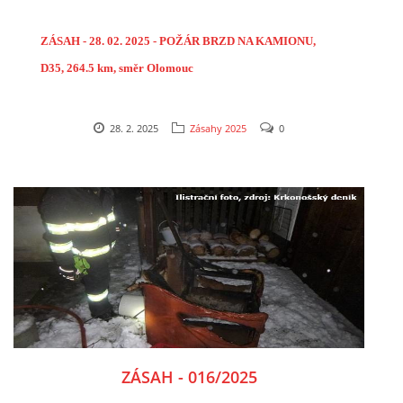
ZÁSAH - 28. 02. 2025 - POŽÁR BRZD NA KAMIONU,
D35, 264.5 km, směr Olomouc
28. 2. 2025
Zásahy 2025
0
ZÁSAH - 016/2025