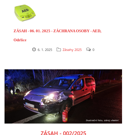
FOTOGALERIE
VIDEOGALERIE
ZÁSAH - 06. 01. 2025 - ZÁCHRANA OSOBY - AED,
Odrlice
PREVENCE
6. 1. 2025
Zásahy 2025
0
HISTORIE
E-KRONIKA
PARTNEŘI
KONTAKTY
ZÁSAH - 002/2025