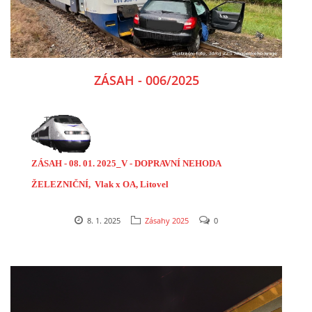
ZÁSAH - 006/2025
ZÁSAH - 08. 01. 2025_V - DOPRAVNÍ NEHODA
ŽELEZNIČNÍ, Vlak x OA, Litovel
8. 1. 2025
Zásahy 2025
0