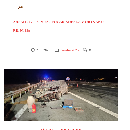
ZÁSAH - 02. 03. 2025 - POŽÁR KŘESLA V OBÝVÁKU
RD, Náklo
2. 3. 2025
Zásahy 2025
0