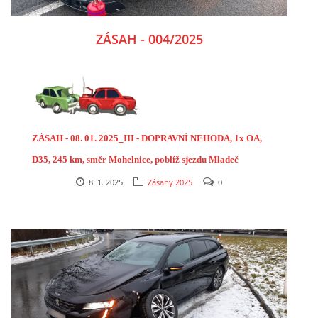
ZÁSAH - 004/2025
ZÁSAH - 08. 01. 2025_III - DOPRAVNÍ NEHODA, 1x OA,
D35, 245 km, směr Mohelnice, poblíž sjezdu Mladeč
8. 1. 2025
Zásahy 2025
0