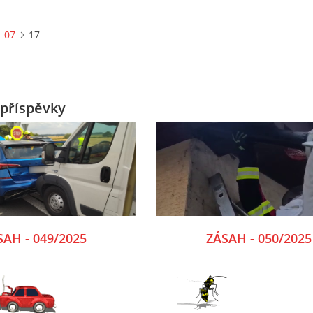
07
17
příspěvky
SAH - 049/2025
ZÁSAH - 050/2025