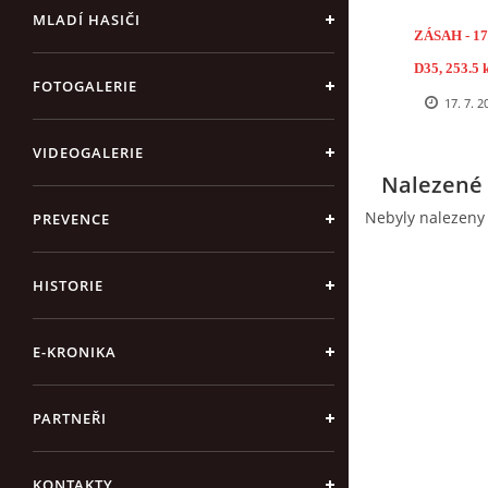
MLADÍ HASIČI
ZÁSAH - 17.
D35, 253.5
FOTOGALERIE
17. 7. 2
VIDEOGALERIE
Nalezené 
Nebyly nalezeny
PREVENCE
HISTORIE
E-KRONIKA
PARTNEŘI
KONTAKTY