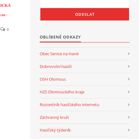
NICKÁ
zu -
íky
0
OBLÍBENÉ ODKAZY
Obec Senice na Hané
Dobrovolní hasiči
OSH Olomouc
HZS Olomouckého kraje
Rozcestník hasičského internetu
Záchranný kruh
Hasičský týdeník