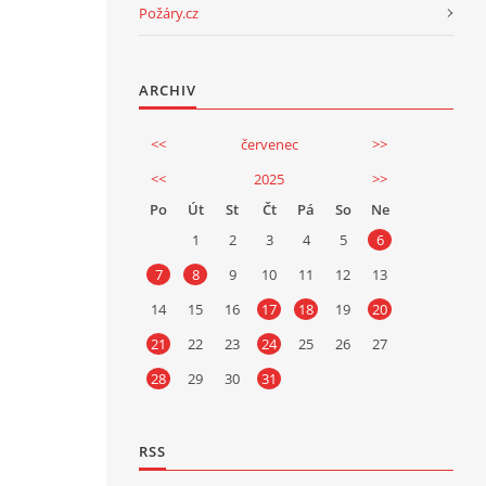
Požáry.cz
ARCHIV
<<
červenec
>>
<<
2025
>>
Po
Út
St
Čt
Pá
So
Ne
1
2
3
4
5
6
7
8
9
10
11
12
13
14
15
16
17
18
19
20
21
22
23
24
25
26
27
28
29
30
31
RSS