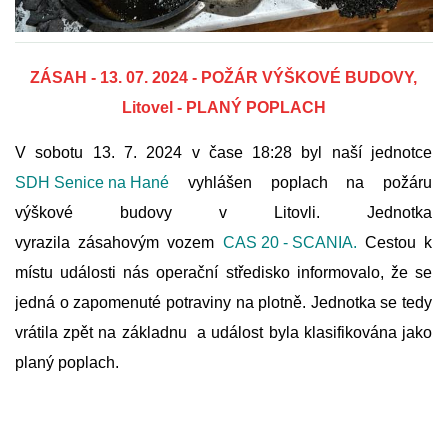
FOTOGALERIE
ZÁSAH - 13. 07. 2024 - POŽÁR VÝŠKOVÉ BUDOVY,
VIDEOGALERIE
Litovel - PLANÝ POPLACH
V sobotu 13. 7. 2024 v čase 18:28 byl naší jednotce
PREVENCE
SDH Senice na Hané
vyhlášen poplach na požáru
výškové budovy v Litovli.
Jednotka
HISTORIE
vyrazila
zásahovým vozem
CAS 20 - SCANIA
.
Cestou k
místu události nás operační středisko informovalo, že se
E-KRONIKA
jedná o zapomenuté potraviny na plotně. Jednotka se tedy
vrátila zpět na základnu a událost byla klasifikována jako
PARTNEŘI
planý poplach.
KONTAKTY