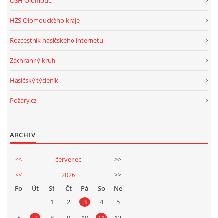
OSH Olomouc
HZS Olomouckého kraje
Rozcestník hasičského internetu
Záchranný kruh
Hasičský týdeník
Požáry.cz
ARCHIV
<<
červenec
>>
<<
2026
>>
Po
Út
St
Čt
Pá
So
Ne
1
2
3
4
5
6
7
8
9
10
11
12