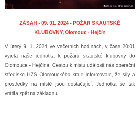
FOTOGALERIE
ZÁSAH - 09. 01. 2024 - POŽÁR SKAUTSKÉ
VIDEOGALERIE
KLUBOVNY, Olomouc - Hejčín
V úterý 9. 1. 2024 ve večerních hodinách, v čase 20:01 
PREVENCE
vyjela naše jednotka 
k požáru skautské klubovny do 
Olomouce - Hejčína. Cestou k místu události nás operační 
HISTORIE
středisko 
HZS Olomouckého kraje
 informovalo, že síly a 
prostředky na místě jsou dostačující. Jednotka se tak 
E-KRONIKA
vrátila zpět na základnu.
PARTNEŘI
KONTAKTY