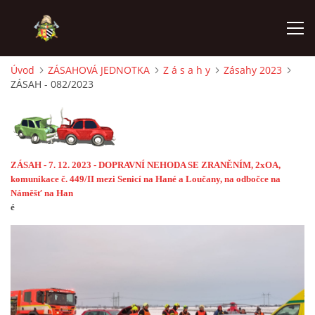
Úvod
ZÁSAHOVÁ JEDNOTKA
Z á s a h y
Zásahy 2023
ZÁSAH - 082/2023
ÚVOD
PODPOŘTE NÁS PŘES GIVT.CZ
ZÁSAH - 7. 12. 2023 - DOPRAVNÍ NEHODA SE ZRANĚNÍM, 2xOA,
ČINNOST SDH
komunikace č. 449/II mezi Senicí na Hané a Loučany, na odbočce na
Náměšť na Han
é
ZÁSAHOVÁ JEDNOTKA
REKONSTRUKCE
MLADÍ HASIČI