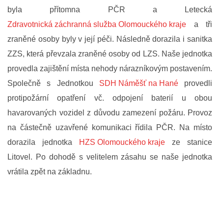
ODKAZY SDH
byla přítomna PČR a Letecká
Zdravotnická záchranná služba Olomouckého kraje
a tři
KE STAŽENÍ
zraněné osoby byly v její péči. Následně dorazila i sanitka
ZZS, která převzala zraněné osoby od LZS. Naše jednotka
provedla zajištění místa nehody nárazníkovým postavením.
Společně s Jednotkou
SDH Náměšť na Hané
provedli
SDH Senice na Hané
protipožární opatření vč. odpojení baterií u obou
Telefon na starostu SDH
havarovaných vozidel z důvodu zamezení požáru. Provoz
+420 775 771 227
na částečně uzavřené komunikaci řídila PČR. Na místo
sdhsenicenahane@seznam.cz
dorazila jednotka
HZS Olomouckého kraje
ze stanice
Litovel. Po dohodě s velitelem zásahu se naše jednotka
© 2026 eStránky.cz
|
RSS
|
WebSlice
|
Tisk
|
Aktualizováno: 29. 7. 2026
|
vrátila zpět na základnu.
Nahoru ↑