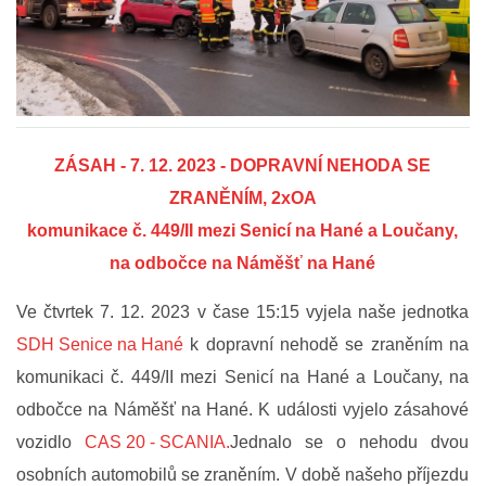
FOTOGALERIE
VIDEOGALERIE
ZÁSAH - 7. 12. 2023 - DOPRAVNÍ NEHODA SE
PREVENCE
ZRANĚNÍM, 2xOA
komunikace č. 449/II mezi Senicí na Hané a Loučany,
HISTORIE
na odbočce na Náměšť na Hané
E-KRONIKA
Ve čtvrtek 7. 12. 2023 v čase 15:15 vyjela naše jednotka
SDH Senice na Hané
k dopravní nehodě se zraněním na
PARTNEŘI
komunikaci č. 449/II mezi Senicí na Hané a Loučany, na
odbočce na Náměšť na Hané.
K události vyjelo zásahové
KONTAKTY
vozidlo
CAS 20 - SCANIA.
Jednalo se o nehodu dvou
osobních automobilů se zraněním. V době našeho příjezdu