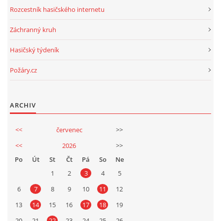
Rozcestník hasičského internetu
Záchranný kruh
Hasičský týdeník
Požáry.cz
ARCHIV
<<
červenec
>>
<<
2026
>>
Po
Út
St
Čt
Pá
So
Ne
1
2
3
4
5
6
7
8
9
10
11
12
13
14
15
16
17
18
19
20
21
22
23
24
25
26