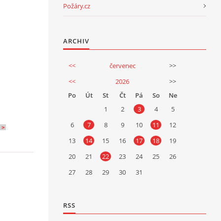
Požáry.cz
ARCHIV
<<
červenec
>>
<<
2026
>>
Po
Út
St
Čt
Pá
So
Ne
1
2
3
4
5
6
7
8
9
10
11
12
 >
13
14
15
16
17
18
19
20
21
22
23
24
25
26
27
28
29
30
31
RSS