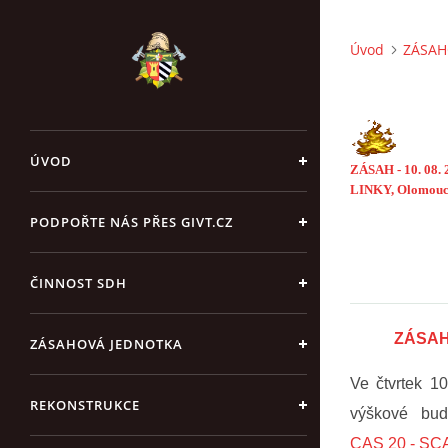
Úvod
ZÁSAH
ÚVOD
ZÁSAH - 10. 08
LINKY, Olomouc 
PODPOŘTE NÁS PŘES GIVT.CZ
ČINNOST SDH
ZÁSAH 
ZÁSAHOVÁ JEDNOTKA
Ve čtvrtek 1
REKONSTRUKCE
výškové bud
CAS 20 - SC