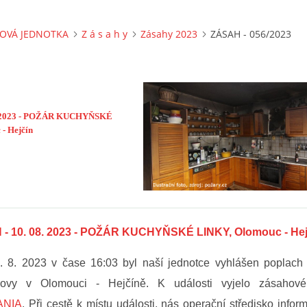
OVÁ JEDNOTKA
Z á s a h y
Zásahy 2023
ZÁSAH - 056/2023
. 2023 - POŽÁR KUCHYŇSKÉ
- Hejčín
- 10. 08. 2023 - POŽÁR KUCHYŇSKÉ LINKY, Olomouc - Hej
0. 8. 2023 v čase 16:03 byl naší jednotce vyhlášen poplach
ovy v Olomouci - Hejčíně. K události vyjelo zásahové
ANIA
. Při cestě k místu události, nás operační středisko infor