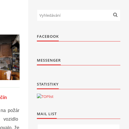
FACEBOOK
MESSENGER
STATISTIKY
čín
 na požár
MAIL LIST
 vozidlo
movalo, že