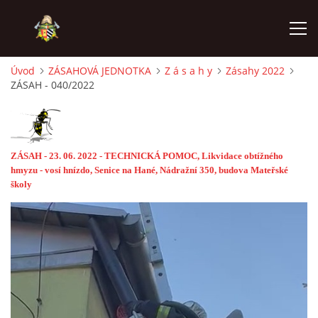
Úvod
ZÁSAHOVÁ JEDNOTKA
Z á s a h y
Zásahy 2022
ZÁSAH - 040/2022
ÚVOD
PODPOŘTE NÁS PŘES GIVT.CZ
ZÁSAH - 23
.
06. 2022 - TECHNICKÁ POMOC, Likvidace obtížného
hmyzu - vosí hnízdo, Senice na Hané, Nádražní 350, budova Mateřské
ČINNOST SDH
školy
ZÁSAHOVÁ JEDNOTKA
REKONSTRUKCE
MLADÍ HASIČI