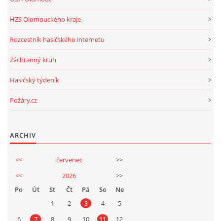
HZS Olomouckého kraje
Rozcestník hasičského internetu
Záchranný kruh
Hasičský týdeník
Požáry.cz
ARCHIV
<<
červenec
>>
<<
2026
>>
Po
Út
St
Čt
Pá
So
Ne
1
2
3
4
5
6
7
8
9
10
11
12