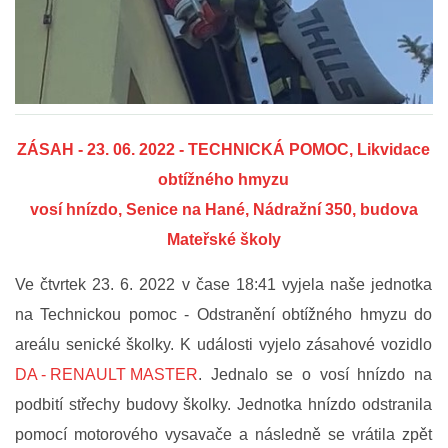
FOTOGALERIE
VIDEOGALERIE
ZÁSAH - 23
.
06. 2022 - TECHNICKÁ POMOC, Likvidace
PREVENCE
obtížného hmyzu
vosí hnízdo, Senice na Hané, Nádražní 350, budova
HISTORIE
Mateřské školy
E-KRONIKA
Ve čtvrtek 23. 6. 2022 v čase 18:41 vyjela naše jednotka
na Technickou pomoc - Odstranění obtížného hmyzu do
PARTNEŘI
areálu senické školky. K události vyjelo zásahové vozidlo
DA - RENAULT MASTER
. Jednalo se o vosí hnízdo na
podbití střechy budovy školky. Jednotka hnízdo odstranila
KONTAKTY
pomocí motorového vysavače a následně se vrátila zpět