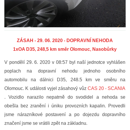
FOTOGALERIE
VIDEOGALERIE
ZÁSAH - 29. 06. 2020 - DOPRAVNÍ NEHODA
PREVENCE
1xOA D35, 248,5 km směr Olomouc, Nasobůrky
V pondělí 29. 6. 2020 v 08:57 byl naší jednotce vyhlášen
HISTORIE
poplach na dopravní nehodu jednoho osobního
automobilu na dálnici D35, 248.5 km ve směru na
E-KRONIKA
Olomouc. K události vyjel zásahový vůz
CAS 20 - SCANIA
. Vozidlo narazilo nepatrně do svodidel a nehoda se
PARTNEŘI
obešla bez zranění i úniku provozních kapalin.
Provedli
jsme nárazníkové postavení a po dojezdu dopravního
KONTAKTY
značení jsme se vrátili zpět na základnu.