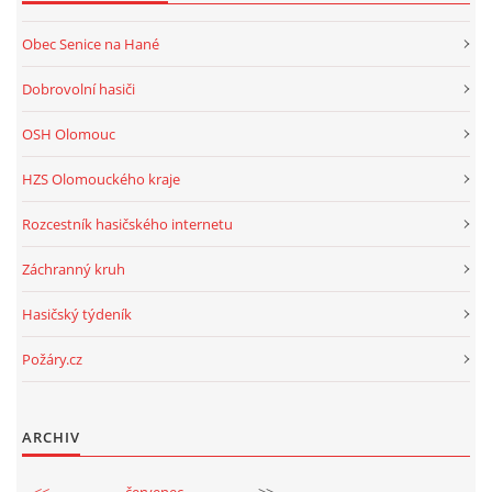
Obec Senice na Hané
Dobrovolní hasiči
OSH Olomouc
HZS Olomouckého kraje
Rozcestník hasičského internetu
Záchranný kruh
Hasičský týdeník
Požáry.cz
ARCHIV
<<
červenec
>>