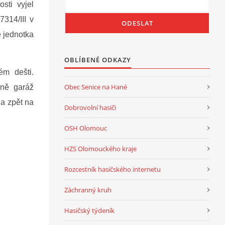
sti vyjel
314/III v
 jednotka
OBLÍBENÉ ODKAZY
ém dešti.
Obec Senice na Hané
dně garáž
la zpět na
Dobrovolní hasiči
OSH Olomouc
HZS Olomouckého kraje
Rozcestník hasičského internetu
Záchranný kruh
Hasičský týdeník