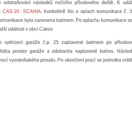
 odstraňování následků nočního přívalového deště. K událo
z
CAS 20 - SCANIA
.
Konkrétně šlo o oplach komunikace č. 37
Komunikace byla zanesena bahnem. Po oplachu komunikace se
alší události v obci Cakov
o vyklizení garáže č.p. 25 zaplavené bahnem po přívalov
lidila prostor garáže a odstranila naplavené bahno. Násle
ocí vysokotlakého proudu. Po ukončení prací se jednotka vráti