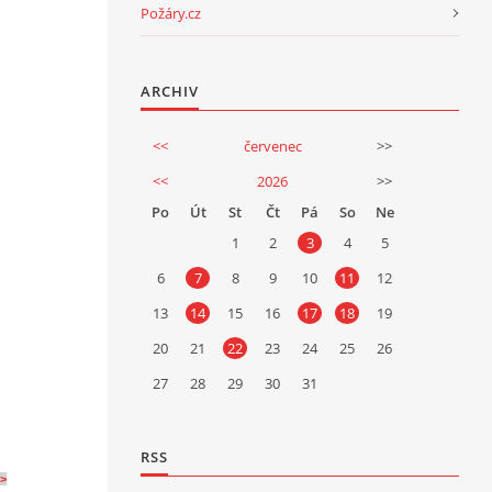
Požáry.cz
ARCHIV
<<
červenec
>>
<<
2026
>>
Po
Út
St
Čt
Pá
So
Ne
1
2
3
4
5
6
7
8
9
10
11
12
13
14
15
16
17
18
19
20
21
22
23
24
25
26
27
28
29
30
31
RSS
 >