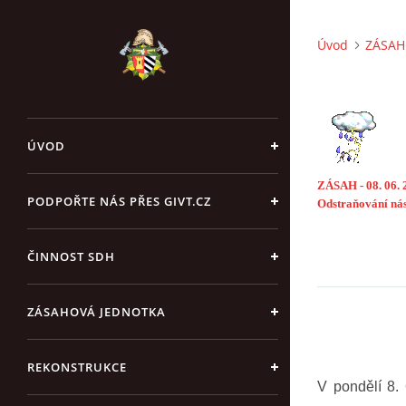
Úvod
ZÁSAH
ÚVOD
ZÁSAH - 08. 06
PODPOŘTE NÁS PŘES GIVT.CZ
Odstraňování nás
ČINNOST SDH
ZÁSAHOVÁ JEDNOTKA
REKONSTRUKCE
V pondělí 8.