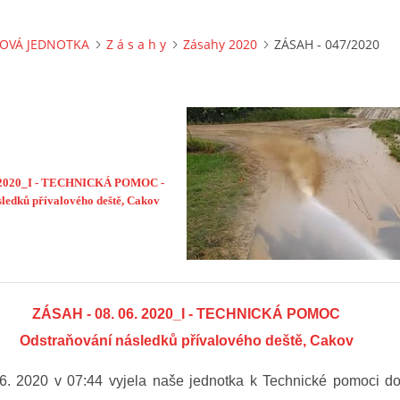
OVÁ JEDNOTKA
Z á s a h y
Zásahy 2020
ZÁSAH - 047/2020
. 2020_I - TECHNICKÁ POMOC -
ledků přívalového deště, Cakov
ZÁSAH - 08. 06. 2020_I - TECHNICKÁ POMOC
Odstraňování následků přívalového deště, Cakov
 6. 2020 v 07:44 vyjela naše jednotka k Technické pomoci d