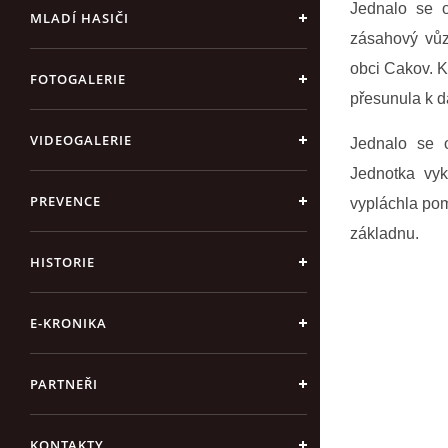
Jednalo se o
MLADÍ HASIČI
zásahový vů
obci Cakov. 
FOTOGALERIE
přesunula k d
VIDEOGALERIE
Jednalo se 
Jednotka vyk
PREVENCE
vypláchla pom
základnu.
HISTORIE
E-KRONIKA
PARTNEŘI
KONTAKTY