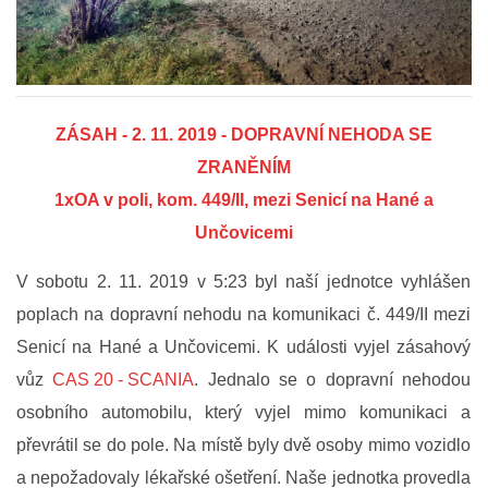
FOTOGALERIE
VIDEOGALERIE
ZÁSAH - 2. 11. 2019 - DOPRAVNÍ NEHODA SE
ZRANĚNÍM
PREVENCE
1xOA v poli, kom. 449/II, mezi Senicí na Hané a
Unčovicemi
HISTORIE
V sobotu 2. 11. 2019 v 5:23 byl naší jednotce vyhlášen
E-KRONIKA
poplach na dopravní nehodu na komunikaci č. 449/II mezi
Senicí na Hané a Unčovicemi. K události vyjel zásahový
PARTNEŘI
vůz
CAS 20 - SCANIA
. Jednalo se o dopravní nehodou
osobního automobilu, který vyjel mimo komunikaci a
KONTAKTY
převrátil se do pole. Na místě byly dvě osoby mimo vozidlo
a nepožadovaly lékařské ošetření. Naše jednotka provedla