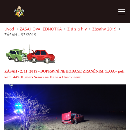
Úvod
ZÁSAHOVÁ JEDNOTKA
Z á s a h y
Zásahy 2019
ZÁSAH - 93/2019
ÚVOD
PODPOŘTE NÁS PŘES GIVT.CZ
ČINNOST SDH
ZÁSAH - 2. 11. 2019 - DOPRAVNÍ NEHODA SE ZRANĚNÍM, 1xOA v poli,
kom. 449/II, mezi Senicí na Hané a Unčovicemi
ZÁSAHOVÁ JEDNOTKA
REKONSTRUKCE
MLADÍ HASIČI