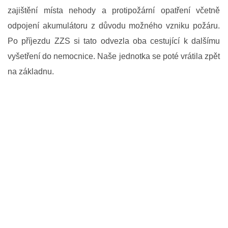
ODKAZY SDH
zajištění místa nehody a protipožární opatření včetně
odpojení akumulátoru z důvodu možného vzniku požáru.
KE STAŽENÍ
Po příjezdu ZZS si tato odvezla oba cestující k dalšímu
vyšetření do nemocnice. Naše jednotka se poté vrátila zpět
na základnu.
SDH Senice na Hané
Telefon na starostu SDH
+420 775 771 227
sdhsenicenahane@seznam.cz
© 2026 eStránky.cz
|
RSS
|
WebSlice
|
Tisk
|
Aktualizováno: 29. 7. 2026
|
Nahoru ↑