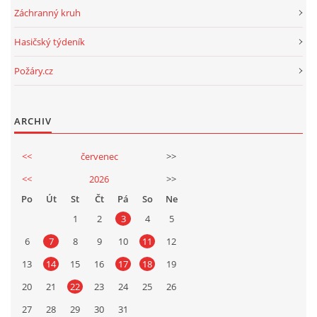
Záchranný kruh
Hasičský týdeník
Požáry.cz
ARCHIV
<<
červenec
>>
<<
2026
>>
Po
Út
St
Čt
Pá
So
Ne
1
2
3
4
5
6
7
8
9
10
11
12
13
14
15
16
17
18
19
20
21
22
23
24
25
26
27
28
29
30
31