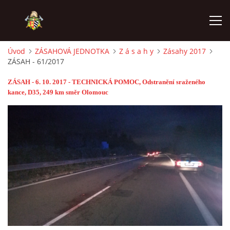
Úvod
ZÁSAHOVÁ JEDNOTKA
Z á s a h y
Zásahy 2017
ZÁSAH - 61/2017
ÚVOD
ZÁSAH - 6. 10. 2017 - TECHNICKÁ POMOC, Odstranění sraženého
kance, D35, 249 km směr Olomouc
PODPOŘTE NÁS PŘES GIVT.CZ
ČINNOST SDH
ZÁSAHOVÁ JEDNOTKA
REKONSTRUKCE
MLADÍ HASIČI