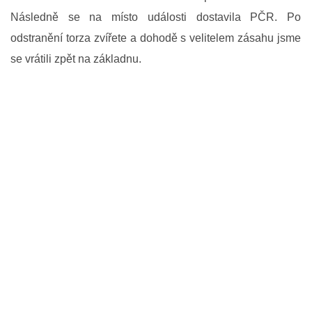
ODKAZY SDH
Následně se na místo události dostavila PČR. Po
odstranění torza zvířete a dohodě s velitelem zásahu jsme
KE STAŽENÍ
se vrátili zpět na základnu.
SDH Senice na Hané
Telefon na starostu SDH
+420 775 771 227
sdhsenicenahane@seznam.cz
© 2026 eStránky.cz
|
RSS
|
WebSlice
|
Tisk
|
Aktualizováno: 29. 7. 2026
|
Nahoru ↑