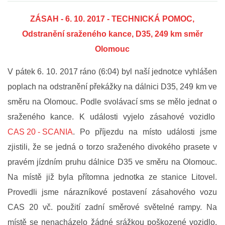
ZÁSAH - 6. 10. 2017 - TECHNICKÁ POMOC,
FOTOGALERIE
Odstranění sraženého kance, D35, 249 km směr
Olomouc
VIDEOGALERIE
V pátek 6. 10. 2017 ráno (6:04) byl naší jednotce vyhlášen
PREVENCE
poplach na odstranění překážky na dálnici D35, 249 km ve
směru na Olomouc. Podle svolávací sms se mělo jednat o
HISTORIE
sraženého kance. K události vyjelo zásahové vozidlo
CAS 20 - SCANIA
. Po příjezdu na místo události jsme
E-KRONIKA
zjistili, že se jedná o torzo sraženého divokého prasete v
pravém jízdním pruhu dálnice D35 ve směru na Olomouc.
PARTNEŘI
Na místě již byla přítomna jednotka ze stanice Litovel.
Provedli jsme nárazníkové postavení zásahového vozu
KONTAKTY
CAS 20 vč. použití zadní směrové světelné rampy. Na
místě se nenacházelo žádné srážkou poškozené vozidlo.