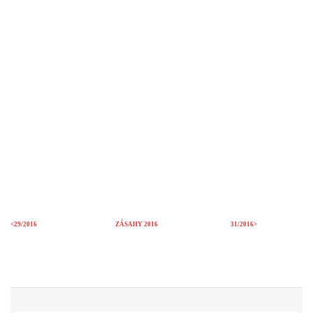
<29/2016
ZÁSAHY 2016
31
/2016>