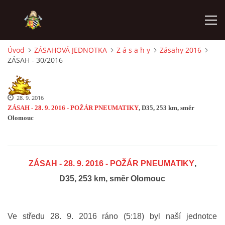
Úvod
ZÁSAHOVÁ JEDNOTKA
Z á s a h y
Zásahy 2016
ZÁSAH - 30/2016
ÚVOD
PODPOŘTE NÁS PŘES GIVT.CZ
28. 9. 2016
ZÁSAH - 28. 9. 2016 - POŽÁR PNEUMATIKY
, D35, 253 km, směr
Olomouc
ČINNOST SDH
ZÁSAHOVÁ JEDNOTKA
ZÁSAH - 28. 9. 2016 - POŽÁR PNEUMATIKY
,
D35, 253 km, směr Olomouc
REKONSTRUKCE
MLADÍ HASIČI
Ve středu 28. 9. 2016 ráno (5:18) byl naší jednotce