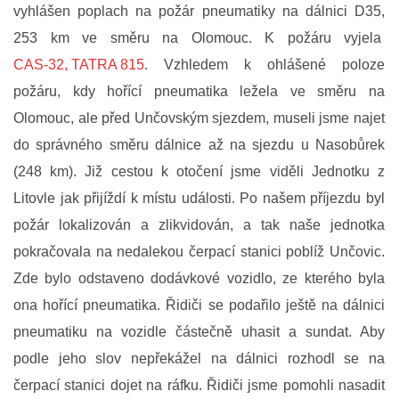
vyhlášen poplach na požár pneumatiky na dálnici D35,
FOTOGALERIE
253 km ve směru na Olomouc. K požáru vyjela
CAS-32, TATRA 815
. Vzhledem k ohlášené poloze
VIDEOGALERIE
požáru, kdy hořící pneumatika ležela ve směru na
Olomouc, ale před Unčovským sjezdem, museli jsme najet
PREVENCE
do správného směru dálnice až na sjezdu u Nasobůrek
(248 km).
Již cestou k otočení jsme viděli Jednotku z
HISTORIE
Litovle jak přijíždí k místu události. Po našem příjezdu byl
požár lokalizován a zlikvidován, a tak naše jednotka
E-KRONIKA
pokračovala na nedalekou čerpací stanici poblíž Unčovic.
Zde bylo odstaveno dodávkové vozidlo, ze kterého byla
ona hořící pneumatika. Řidiči se podařilo ještě na dálnici
PARTNEŘI
pneumatiku na vozidle částečně uhasit a sundat. Aby
podle jeho slov nepřekážel na dálnici rozhodl se na
KONTAKTY
čerpací stanici dojet na ráfku. Řidiči jsme pomohli nasadit