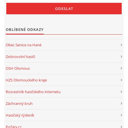
OBLÍBENÉ ODKAZY
Obec Senice na Hané
Dobrovolní hasiči
OSH Olomouc
HZS Olomouckého kraje
Rozcestník hasičského internetu
Záchranný kruh
Hasičský týdeník
Požáry.cz