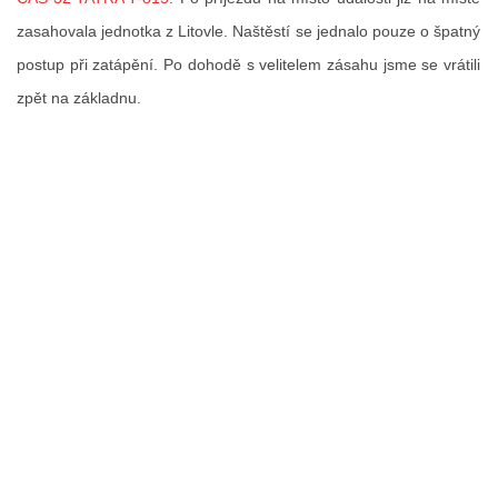
zasahovala jednotka z Litovle. Naštěstí se jednalo pouze o špatný
FOTOGALERIE
postup při zatápění. Po dohodě s velitelem zásahu jsme se vrátili
zpět na základnu.
VIDEOGALERIE
PREVENCE
HISTORIE
E-KRONIKA
PARTNEŘI
KONTAKTY