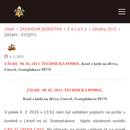
Úvod
ZÁSAHOVÁ JEDNOTKA
Z á s a h y
Zásahy 2015
ZÁSAH - 07/2015
ÚVOD
PODPOŘTE NÁS PŘES GIVT.CZ
6. 2. 2015
ZÁSAH - 06. 02. 2015 -TECHNICKÁ POMOC
, Kouř z kotle na dřevo,
Litovel, Svatoplukova 997/9
ČINNOST SDH
ZÁSAHOVÁ JEDNOTKA
ZÁSAH - 06. 02. 2015 -TECHNICKÁ POMOC
,
Kouř z kotle na dřevo, Litovel, Svatoplukova 997/9
REKONSTRUKCE
V pátek 6. 2. 2015 v 13:51 nám byl vyhlášen poplach na požár v
kotelně v Litovli na ul. Svatoplukova. Vyjelo zásahové vozidlo
MLADÍ HASIČI
CAS-32 TATRA T-815
. Po příjezdu na místo události již na místě