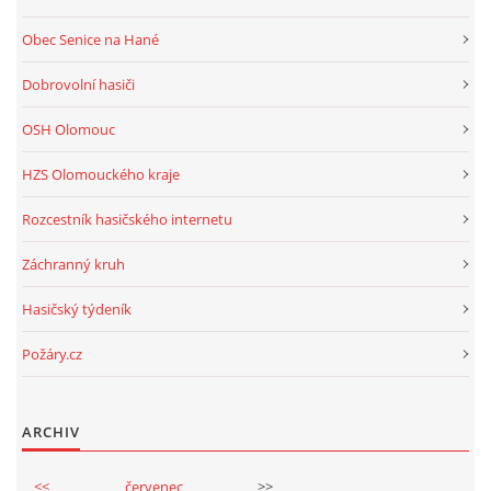
Obec Senice na Hané
Dobrovolní hasiči
OSH Olomouc
HZS Olomouckého kraje
Rozcestník hasičského internetu
Záchranný kruh
Hasičský týdeník
Požáry.cz
ARCHIV
<<
červenec
>>