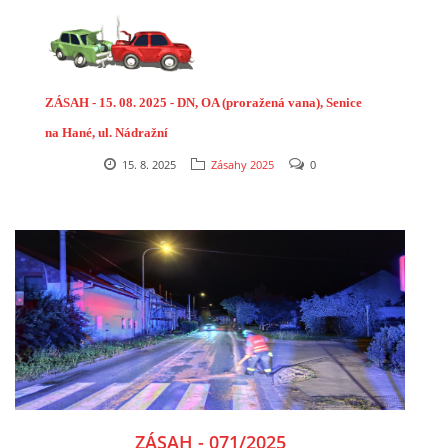
FOTOGALERIE
VIDEOGALERIE
ZÁSAH - 15. 08. 2025 - DN, OA (proražená vana), Senice
na Hané, ul. Nádražní
PREVENCE
15. 8. 2025
Zásahy 2025
0
HISTORIE
E-KRONIKA
PARTNEŘI
KONTAKTY
ZÁSAH - 071/2025