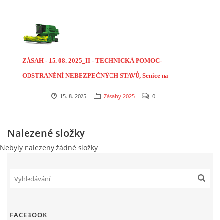
ODKAZY SDH
KE STAŽENÍ
ZÁSAH - 15. 08. 2025_II - TECHNICKÁ POMOC-
ODSTRANĚNÍ NEBEZPEČNÝCH STAVŮ, Senice na
Hané, ul. Jos. Vodičky - ul. Rudé armády
15. 8. 2025
Zásahy 2025
0
SDH Senice na Hané
Telefon na starostu SDH
+420 775 771 227
Nalezené složky
sdhsenicenahane@seznam.cz
Nebyly nalezeny žádné složky
© 2026 eStránky.cz
|
RSS
|
WebSlice
|
Tisk
|
Aktualizováno: 29. 7. 2026
|
Nahoru ↑
FACEBOOK