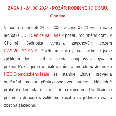
ZÁSAH - 24. 06. 2024 - POŽÁR RODINNÉHO DOMU,
FOTOGALERIE
Cholina
VIDEOGALERIE
V noci na pondělí 24. 6. 2024 v čase 02:21 vyjela naše
jednotka
SDH Senice na Hané
k požáru rodinného domu v
PREVENCE
Cholině. Jednotka vyrazila zásahovým vozem
CAS 20 - SCANIA
. Průzkumem v dýchací technice jsme
HISTORIE
zjistili, že došlo k zahoření sedací soupravy v obývacím
pokoji. Požár jsme uhasili jedním C proudem. Jednotka
E-KRONIKA
HZS Olomouckého kraje
ze stanice Litovel provedla
odvětrání prostor přetlakovým ventilátorem. Následně
PARTNEŘI
proběhla kontrola místností termokamerou. Po likvidaci
požáru a dohodě s velitelem zásahu se jednotka vrátila
KONTAKTY
zpět na základnu.