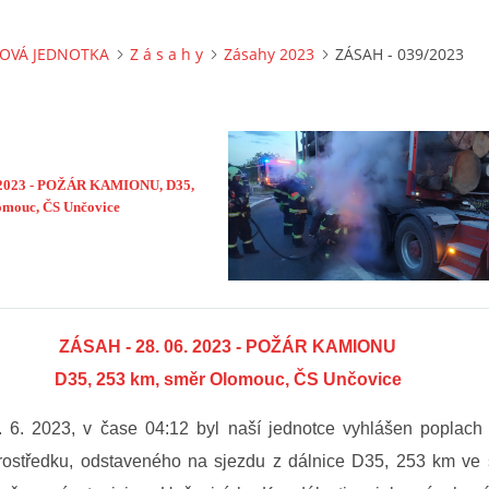
OVÁ JEDNOTKA
Z á s a h y
Zásahy 2023
ZÁSAH - 039/2023
. 2023 - POŽÁR KAMIONU, D35,
omouc, ČS Unčovice
ZÁSAH - 28. 06. 2023 - POŽÁR KAMIONU
D35, 253 km, směr Olomouc, ČS Unčovice
. 6. 2023, v čase 04:12
byl naší jednotce vyhlášen poplach
rostředku, odstaveného na sjezdu z dálnice D35, 253 km ve