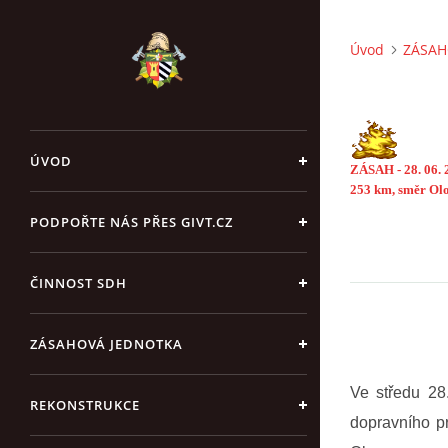
Úvod
ZÁSAH
ÚVOD
ZÁSAH - 28. 06
253 km, směr Ol
PODPOŘTE NÁS PŘES GIVT.CZ
ČINNOST SDH
ZÁSAHOVÁ JEDNOTKA
Ve středu 28
REKONSTRUKCE
dopravního p