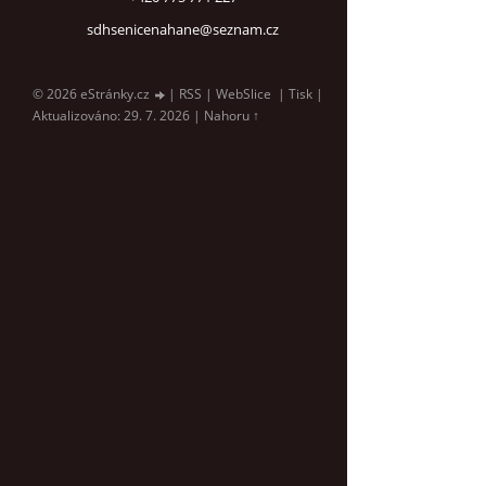
sdhsenicenahane@seznam.cz
© 2026 eStránky.cz
|
RSS
|
WebSlice
|
Tisk
|
Aktualizováno: 29. 7. 2026
|
Nahoru ↑