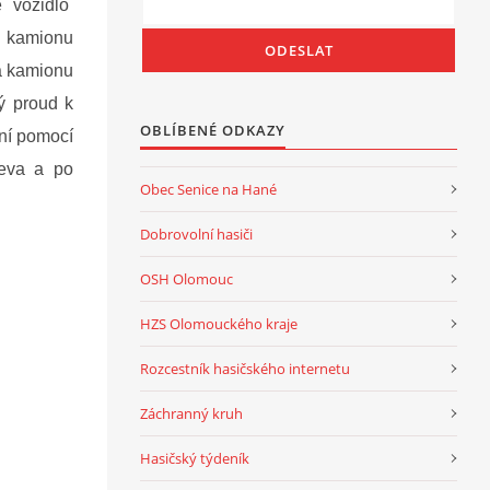
é vozidlo
 kamionu
a kamionu
ký proud k
OBLÍBENÉ ODKAZY
ení pomocí
řeva a po
Obec Senice na Hané
Dobrovolní hasiči
OSH Olomouc
HZS Olomouckého kraje
Rozcestník hasičského internetu
Záchranný kruh
Hasičský týdeník