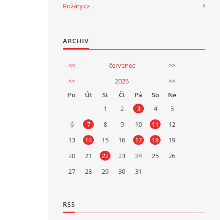
Požáry.cz
ARCHIV
<<
červenec
>>
<<
2026
>>
Po
Út
St
Čt
Pá
So
Ne
1
2
3
4
5
6
7
8
9
10
11
12
13
14
15
16
17
18
19
20
21
22
23
24
25
26
27
28
29
30
31
RSS