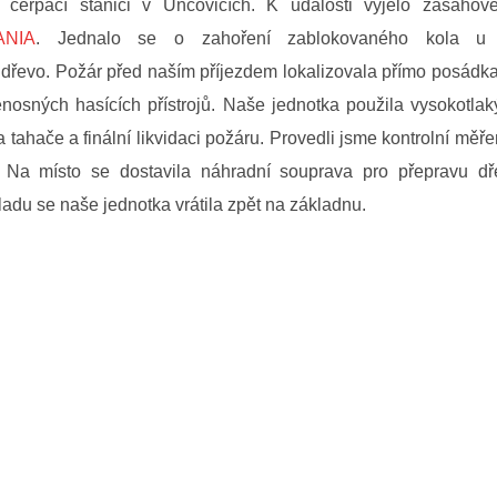
čerpací stanici v Unčovicích. K události vyjelo zásahov
ANIA
.
Jednalo se o zahoření zablokovaného kola u
 dřevo. Požár před naším příjezdem lokalizovala přímo posádk
enosných hasících přístrojů. Naše jednotka použila vysokotla
a tahače a finální likvidaci požáru. Provedli jsme kontrolní měř
 Na místo se dostavila náhradní souprava pro přepravu d
ladu se naše jednotka vrátila zpět na základnu.