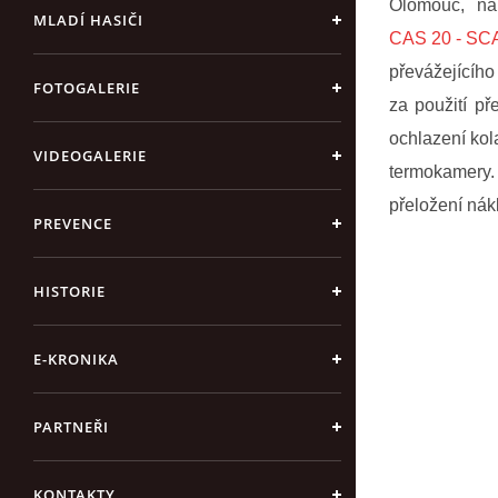
Olomouc, na 
MLADÍ HASIČI
CAS 20 - SC
převážejícího
FOTOGALERIE
za použití př
ochlazení kol
VIDEOGALERIE
termokamery.
přeložení nák
PREVENCE
HISTORIE
E-KRONIKA
PARTNEŘI
KONTAKTY