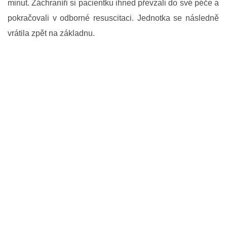
minut. Záchraníři si pacientku ihned převzali do své péče a
ODKAZY SDH
pokračovali v odborné resuscitaci. Jednotka se následně
vrátila zpět na základnu.
KE STAŽENÍ
SDH Senice na Hané
Telefon na starostu SDH
+420 775 771 227
sdhsenicenahane@seznam.cz
© 2026 eStránky.cz
|
RSS
|
WebSlice
|
Tisk
|
Aktualizováno: 29. 7. 2026
|
Nahoru ↑