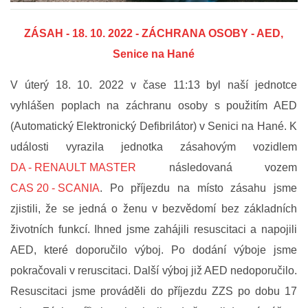
FOTOGALERIE
ZÁSAH - 18. 10. 2022 - ZÁCHRANA OSOBY - AED,
Senice na Hané
VIDEOGALERIE
V úterý 18
. 10. 2022 v čase 11:13 byl naší jednotce
vyhlášen poplach na záchranu osoby s použitím AED
PREVENCE
(Automatický Elektronický Defibrilátor) v Senici na Hané. K
události vyrazila jednotka zásahovým vozidlem
HISTORIE
DA - RENAULT MASTER
následovaná vozem
CAS 20 - SCANIA
. Po příjezdu na místo zásahu jsme
E-KRONIKA
zjistili, že se jedná o ženu v bezvědomí bez základních
životních funkcí. Ihned jsme zahájili resuscitaci a napojili
PARTNEŘI
AED, které doporučilo výboj. Po dodání výboje jsme
pokračovali v reruscitaci. Další výboj již AED nedoporučilo.
KONTAKTY
Resuscitaci jsme prováděli do příjezdu ZZS po dobu 17