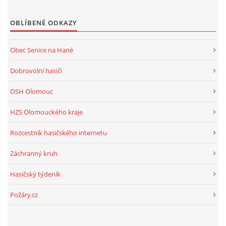
OBLÍBENÉ ODKAZY
Obec Senice na Hané
Dobrovolní hasiči
OSH Olomouc
HZS Olomouckého kraje
Rozcestník hasičského internetu
Záchranný kruh
Hasičský týdeník
Požáry.cz