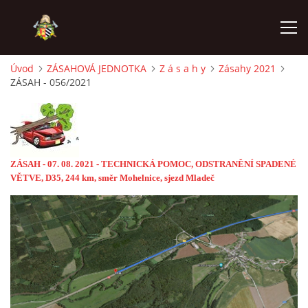
Úvod
ZÁSAHOVÁ JEDNOTKA
Z á s a h y
Zásahy 2021
ZÁSAH - 056/2021
ÚVOD
PODPOŘTE NÁS PŘES GIVT.CZ
ZÁSAH - 07
.
08. 2021 - TECHNICKÁ POMOC, ODSTRANĚNÍ SPADENÉ
ČINNOST SDH
VĚTVE, D35, 244 km, směr Mohelnice, sjezd Mladeč
ZÁSAHOVÁ JEDNOTKA
REKONSTRUKCE
MLADÍ HASIČI