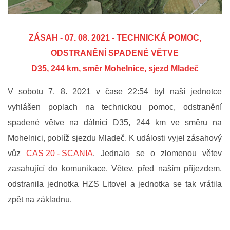
FOTOGALERIE
ZÁSAH - 07
.
08. 2021 - TECHNICKÁ POMOC,
VIDEOGALERIE
ODSTRANĚNÍ SPADENÉ VĚTVE
D35, 244 km, směr Mohelnice, sjezd Mladeč
PREVENCE
V sobotu 7. 8. 2021 v čase 22:54 byl naší jednotce
vyhlášen poplach na technickou pomoc, odstranění
HISTORIE
spadené větve na dálnici D35, 244 km ve směru na
Mohelnici, poblíž sjezdu Mladeč.
K události vyjel zásahový
E-KRONIKA
vůz
CAS 20 - SCANIA
.
Jednalo se o zlomenou větev
zasahující do komunikace. Větev, před naším příjezdem,
PARTNEŘI
odstranila jednotka HZS Litovel a jednotka se tak vrátila
zpět na základnu.
KONTAKTY